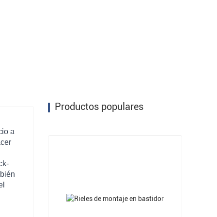
Productos populares
cio a
acer
ck-
mbién
el