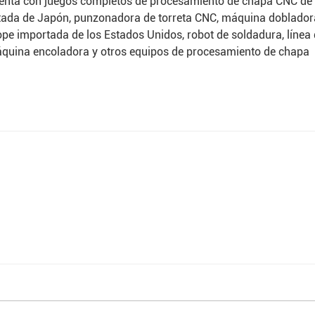
cuenta con juegos completos de procesamiento de chapa CNC de
tada de Japón, punzonadora de torreta CNC, máquina doblador
 importada de los Estados Unidos, robot de soldadura, línea 
máquina encoladora y otros equipos de procesamiento de chapa