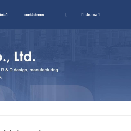
idioma
icia
contáctenos