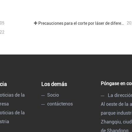
actar ahora
Contactar ahora
05
20
Precauciones para el corte por láser de diferentes placas en el procesamiento de chapa.
22
Póngase en co
cia
Los demás
oticias de la
Socio
La direcció
resa
contáctenos
Al oeste de la
oticias de la
parque industr
stria
Zhangqiu, ciud
de Shandong