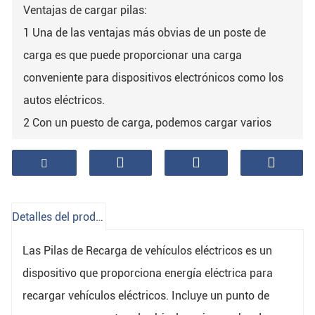
Ventajas de cargar pilas:
1 Una de las ventajas más obvias de un poste de
carga es que puede proporcionar una carga
conveniente para dispositivos electrónicos como los
autos eléctricos.
2 Con un puesto de carga, podemos cargar varios
dispositivos electrónicos al mismo tiempo sin usar
varios cargadores, lo que también ahorra un tiempo y
espacio valiosos.
3 Además, los puestos de carga no solo brindan
Detalles del producto
servicios de carga rápidos, sino que también
Las Pilas de Recarga de vehículos eléctricos es un
permiten una carga más segura, lo que reduce el
dispositivo que proporciona energía eléctrica para
riesgo de mal funcionamiento de los sitios de carga y
recargar vehículos eléctricos. Incluye un punto de
del equipo.