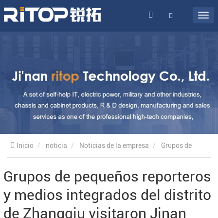
Inicio
noticia
Noticias de la empresa
Grupos de
pequeños reporteros y medios integrados del distrito de
Grupos de pequeños reporteros
y medios integrados del distrito
Zhangqiu visitaron Jinan Ruituo Technology Co.
de Zhangqiu visitaron Jinan