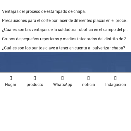
Ventajas del proceso de estampado de chapa.
Precauciones para el corte por láser de diferentes placas en el procesamiento de chapa.
¿Cuáles son las ventajas de la soldadura robótica en el campo del procesamiento de chapa?
Grupos de pequeños reporteros y medios integrados del distrito de Zhangqiu visitaron Jinan Ruituo Technology Co.
¿Cuáles son los puntos clave a tener en cuenta al pulverizar chapa?
Póngase en contacto con nosotros
Hogar
producto
WhatsApp
noticia
Indagación
La dirección de la empresa:
Al oeste de la avenida Dongchang, parque industrial de
Chengdu, Zhangqiu, ciudad de Jinan, provincia de Shandong
Teléfono:
0531-88903218