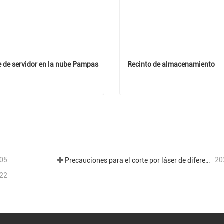
e de servidor en la nube Pampas
Recinto de almacenamiento
Gabinete de servidor en la nube Pampas
Recinto de almacenamient
actar ahora
Contactar ahora
05
20
Precauciones para el corte por láser de diferentes placas en el procesamiento de chapa.
22