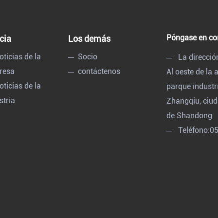
Póngase en co
cia
Los demás
oticias de la
Socio
La direcció
resa
contáctenos
Al oeste de la
oticias de la
parque industr
stria
Zhangqiu, ciud
de Shandong
Teléfono:
0