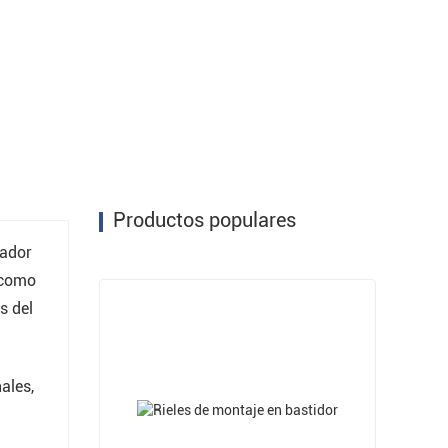
Productos populares
pador
, como
s del
ales,