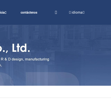
idioma
icia
contáctenos