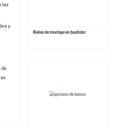
n las
obre y
Rieles de montaje en bastidor
Rieles de montaje en bastidor
Contactar ahora
o de
ras