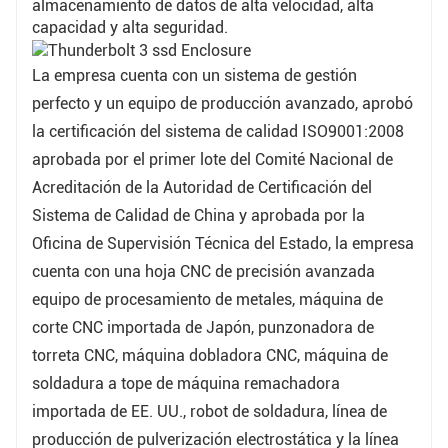
almacenamiento de datos de alta velocidad, alta
como centros de datos empresariales, computación
capacidad y alta seguridad.
en la nube y otras aplicaciones que requieren
almacenamiento de datos de alta velocidad, alta
La empresa cuenta con un sistema de gestión
capacidad y alta seguridad.
perfecto y un equipo de producción avanzado, aprobó
la certificación del sistema de calidad ISO9001:2008
aprobada por el primer lote del Comité Nacional de
Acreditación de la Autoridad de Certificación del
Sistema de Calidad de China y aprobada por la
Oficina de Supervisión Técnica del Estado, la empresa
cuenta con una hoja CNC de precisión avanzada
equipo de procesamiento de metales, máquina de
corte CNC importada de Japón, punzonadora de
torreta CNC, máquina dobladora CNC, máquina de
soldadura a tope de máquina remachadora
importada de EE. UU., robot de soldadura, línea de
producción de pulverización electrostática y la línea