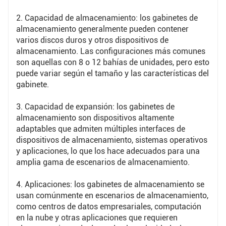
4. Control de gestión: los gabinetes de
2. Capacidad de almacenamiento: los gabinetes de
almacenamiento a menudo incluyen controladores de
almacenamiento generalmente pueden contener
gestión de hardware para la gestión, supervisión y
varios discos duros y otros dispositivos de
almacenamiento. Las configuraciones más comunes
mantenimiento centralizados de los dispositivos de
son aquellas con 8 o 12 bahías de unidades, pero esto
almacenamiento, lo que aumenta la eficiencia y la
puede variar según el tamaño y las características del
precisión de la gestión de datos.
gabinete.
3. Capacidad de expansión: los gabinetes de
5. Capacidad de expansión: los gabinetes de
almacenamiento son dispositivos altamente
almacenamiento son dispositivos altamente
adaptables que admiten múltiples interfaces de
adaptables que admiten múltiples interfaces de
dispositivos de almacenamiento, sistemas operativos
dispositivos de almacenamiento, sistemas operativos
y aplicaciones, lo que los hace adecuados para una
amplia gama de escenarios de almacenamiento.
y aplicaciones, lo que los hace adecuados para una
amplia gama de escenarios de almacenamiento.
4. Aplicaciones: los gabinetes de almacenamiento se
usan comúnmente en escenarios de almacenamiento,
6. Aplicaciones: los gabinetes de almacenamiento se
como centros de datos empresariales, computación
usan comúnmente en escenarios de almacenamiento,
en la nube y otras aplicaciones que requieren