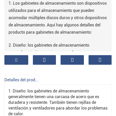
1. Los gabinetes de almacenamiento son dispositivos
utilizados para el almacenamiento que pueden
acomodar múltiples discos duros y otros dispositivos
de almacenamiento. Aquí hay algunos detalles del
producto para gabinetes de almacenamiento:
2. Diseño: los gabinetes de almacenamiento
generalmente tienen una carcasa de acero que es
duradera y resistente. También tienen rejillas de
ventilación y ventiladores para abordar los
problemas de calor.
Detalles del producto
3. Protección de datos: los gabinetes de
1. Diseño: los gabinetes de almacenamiento
almacenamiento generalmente admiten modos de
generalmente tienen una carcasa de acero que es
almacenamiento RAID para aumentar la tolerancia a
duradera y resistente. También tienen rejillas de
ventilación y ventiladores para abordar los problemas
fallas y la seguridad de los datos.
de calor.