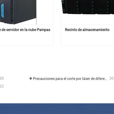
e de servidor en la nube Pampas
Recinto de almacenamiento
Gabinete de servidor en la nube Pampas
Recinto de almacenamient
tar ahora
Contactar ahora
05
20
Precauciones para el corte por láser de diferentes placas en el procesamiento de chapa.
22