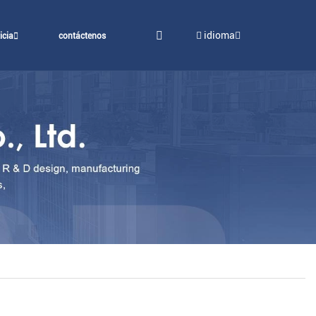
idioma
icia
contáctenos