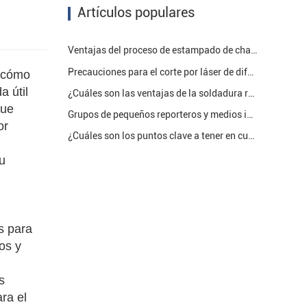
Artículos populares
Ventajas del proceso de estampado de chapa.
Precauciones para el corte por láser de diferentes placas en el procesamiento de chapa.
, cómo
a útil
¿Cuáles son las ventajas de la soldadura robótica en el campo del procesamiento de chapa?
que
Grupos de pequeños reporteros y medios integrados del distrito de Zhangqiu visitaron Jinan Ruituo Technology Co.
or
¿Cuáles son los puntos clave a tener en cuenta al pulverizar chapa?
su
s para
os y
s
ra el