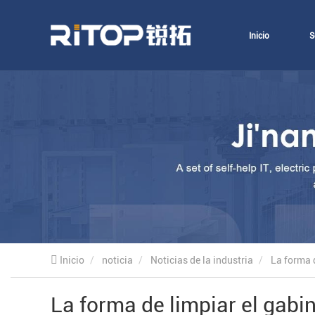
Inicio
S
Inicio
noticia
Noticias de la industria
La forma d
La forma de limpiar el gabin