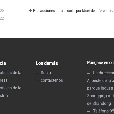
05
20
Precauciones para el corte por láser de diferentes placas en el procesamiento de chapa.
22
Póngase en co
cia
Los demás
oticias de la
Socio
La direcció
resa
contáctenos
Al oeste de la
oticias de la
parque industr
stria
Zhangqiu, ciud
de Shandong
Teléfono:
0