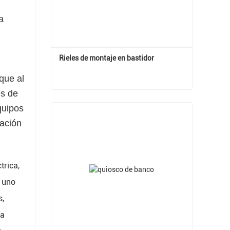
a
Rieles de montaje en bastidor
que al
es de
Rieles de montaje en bastidor
quipos
Contactar ahora
ración
trica,
o uno
s,
ía