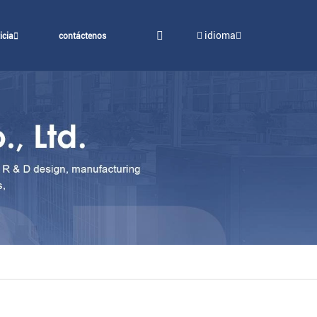
idioma
icia
contáctenos