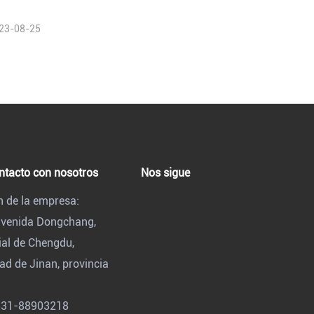
23-08-25
ntacto con nosotros
Nos sigue
n de la empresa:
 avenida Dongchang,
ial de Chengdu,
ad de Jinan, provincia
531-88903218